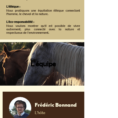
L'éthique :
Nous pratiquons une équitation éthique connectant
l’homme, le cheval et la nature.
L'éco-responsabilité :
Nous voulons montrer qu’il est possible de vivre
autrement, plus connecté avec la nature et
respectueux de l'environnement.
L'équipe
Frédéric Bonnand
L'hôte