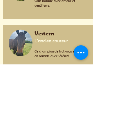
vous balade avec amour et
gentillesse.
Vestern
L'ancien coureur
Ce champion de trot vous emmène
en balade avec sérénité.
Fanfan
Un amour de poney
Fantasio adore les enfants et faire
des bisous. Il sera ravi de leur faire
découvrir l'équitation.