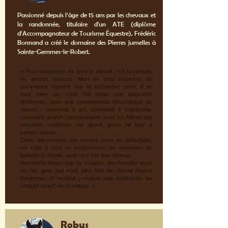
Passionné depuis l’âge de 15 ans par les chevaux et
la randonnée, titulaire d'un ATE (diplôme
d’Accompagnateur de Tourisme Équestre), Frédéric
Bonnand a créé le domaine des Pierres jumelles à
Sainte-Gemmes-le-Robert.
« Pour beaucoup de gens le cheval c’est la nature,
les grands espaces. Mais en club équestre, on
commence souvent par la technique pure. Il en
faut bien sûr, mais j’ai choisi une approche
différente, avec une connaissance éthologique du
cheval : comment il est, comment il fonctionne,
comment on doit communiquer avec lui. Même des
cavaliers confirmés me disent qu’on ne leur a
jamais appris.
Cette découverte, qui rassure aussi les débutants,
est utile à tous les randonneurs ou amateurs de
balade à cheval, quel que soit leur niveau.
J’accueille beaucoup de couples, des familles aussi
ou des gens qui n’ont plus fait de cheval depuis
longtemps et veulent y revenir sans contrainte, au
contact direct de la nature. »
Robus