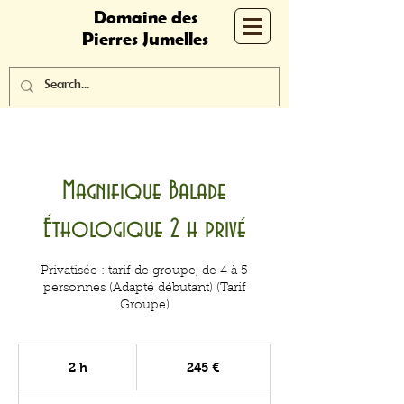
Domaine des
Pierres Jumelles
Magnifique Balade
Éthologique 2 h privé
Privatisée : tarif de groupe, de 4 à 5
personnes (Adapté débutant) (Tarif
Groupe)
245
euros
2 h
2
245 €
h