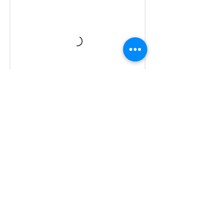
Réserver
Politique d'annulation
Pour annuler ou reporter une séance,
merci de nous contacter au minimum 24
h avant. A défaut la séance sera dû.