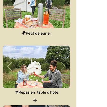
🥐Petit déjeuner
🍴Repas en table d'hôte
+